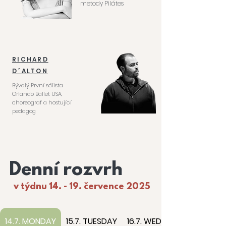
metody Pilátes
RICHARD
D´ALTON
Bývalý První sólista
Orlando Ballet USA,
choreograf a hostující
pedagog
Denní rozvrh
v týdnu 14. - 19. července 2025
14.7. MONDAY
15.7. TUESDAY
16.7. WEDNESDAY