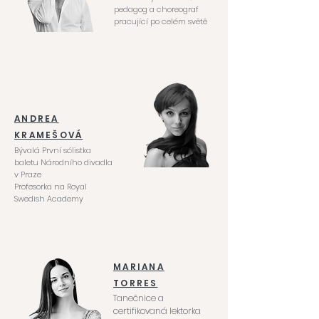
pedagog a choreograf
pracující po celém světě
ANDREA
KRAMEŠOVÁ
Bývalá První sólistka
baletu Národního divadla
v Praze
Profesorka na Royal
Swedish Academy
MARIANA
TORRES
Tanečnice a
certifikovaná lektorka