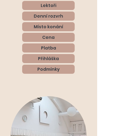
Lektoři
Denní rozvrh
Místo konání
Cena
Platba
Přihláška
Podmínky