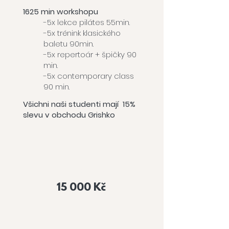
1625 min workshopu
-5x lekce pilátes 55min.
-5x trénink klasického
baletu 90min.
-5x repertoár + špičky 90
min.
-5x contemporary class
90 min.
Všichni naši studenti mají 15%
slevu v obchodu Grishko
Cena
workshopu
15 000 Kč