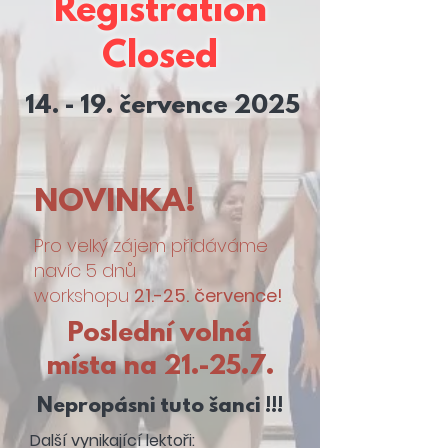
Registration
Closed
14. - 19. července 2025
NOVINKA!
Pro velký zájem přidáváme
navíc 5 dnů
workshopu
21.-25.
července!
Poslední volná
místa na 21.-25.7.
Nepropásni tuto šanci !!!
Další vynikající lektoři: