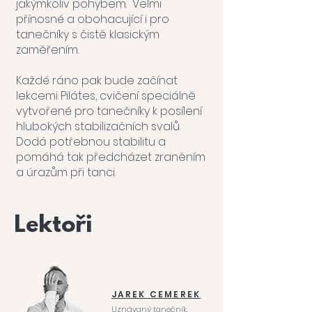
jakýmkoliv pohybem. Velmi
přínosné a obohacující i pro
tanečníky s čistě klasickým
zaměřením.
Každé ráno pak bude začínat
lekcemi Pilátes, cvičení speciálně
vytvořené pro tanečníky k posílení
hlubokých stabilizačních svalů.
Dodá potřebnou stabilitu a
pomáhá tak předcházet zraněním
a úrazům při tanci.
Lektoři
JAREK CEMEREK
Uznávaný tanečník,