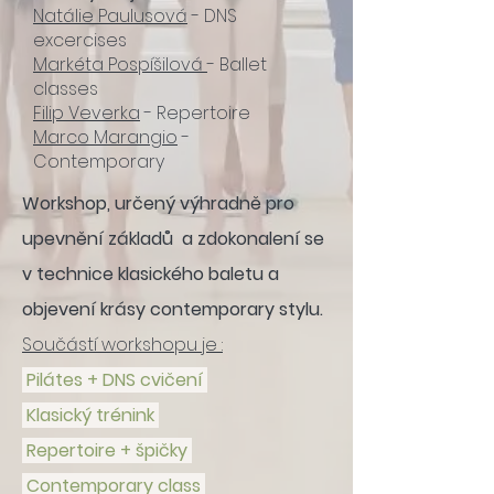
Natálie Paulusová
- DNS
excercises
Markéta Pospíšilová
- Ballet
classes
Filip Veverka
- Repertoire
Marco Marangio
-
Contemporary
Workshop, určený výhradně pro
upevnění základů a zdokonalení se
v technice klasického baletu a
objevení krásy contemporary stylu.
Součástí workshopu je :
Pilátes + DNS cvičení
Klasický trénink
Repertoire + špičky
Contemporary class