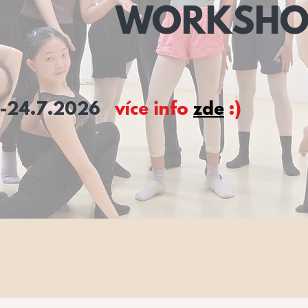
WORKSHO
7.-24.7.2026
více info
zde
:)