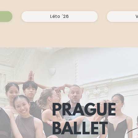
Léto ´26
V
PRAGUE
BALLET