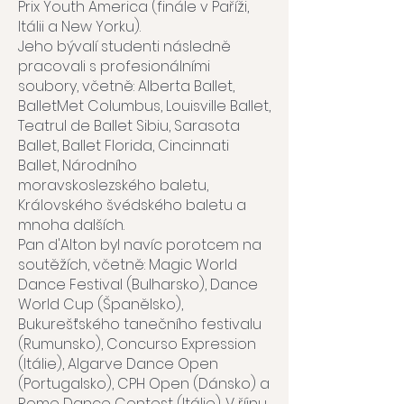
Prix Youth America (finále v Paříži,
Itálii a New Yorku).
Jeho bývalí studenti následně
pracovali s profesionálními
soubory, včetně: Alberta Ballet,
BalletMet Columbus, Louisville Ballet,
Teatrul de Ballet Sibiu, Sarasota
Ballet, Ballet Florida, Cincinnati
Ballet, Národního
moravskoslezského baletu,
Královského švédského baletu a
mnoha dalších.
Pan d'Alton byl navíc porotcem na
soutěžích, včetně: Magic World
Dance Festival (Bulharsko), Dance
World Cup (Španělsko),
Bukurešťského tanečního festivalu
(Rumunsko), Concurso Expression
(Itálie), Algarve Dance Open
(Portugalsko), CPH Open (Dánsko) a
Rome Dance Contest (Itálie). V říjnu