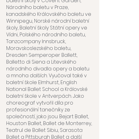
baletní školy v Covent Garden,
Národního baletu v Praze,
kanadského Královského baletu ve
Winnipegu, Norské národní baletní
školy, Baletní školy Státní opery ve
Vídni, Polského národního baletu,
Tanzcompany Innsbruck,
Moravskoslezského baletu,
Dresden Semperoper Ballett,
Balletto di Siena a Litevského
národního divadla opery a baletu
a mnoha dalších. Vyučoval také v
baletní škole Elmhurst, English
National Ballet School a Královské
baletní škole v Antverpách. Jako
choreograf vytvořil díla pro
profesionální tanečníky ze
společností, jako jsou: Bejart Ballet,
Houston Ballet, Ballet de Monterrey,
Teatrul de Ballet Sibiu, Sarasota
Ballet a Pittsburgh Ballet a další.