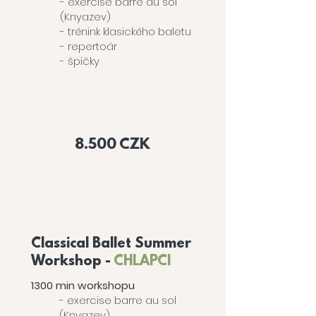
- e
xercise
barre au sol
(Knyazev)
- trénink klasického baletu
- repertoár
- špičky
Cena
workshopu
8.500 CZK
Classical Ballet Summer
Workshop -
CHLAPCI
1300 min workshopu
- e
xercise
barre au sol
(Knyazev)