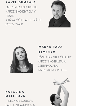
PAVEL ĎUMBALA
EMERITNÍ SÓLISTA BALETU
NÁRODNÍHO DIVADLA V
PRAZE
A BÝVALÝ ŠÉF BALETU STÁTNÍ
OPERY PRAHA
IVANKA RADA
ILLYENKO
BÝVALÁ SÓLISTKA ČESKÉHO
NÁRODNÍHO BALETU A
CERTIFIKOVANÁ
INSTRUKTORKA PILATES
KAROLINA
MALETOVÁ
TANEČNICE SOUBORU
BALET PRAHA JUNIOR A