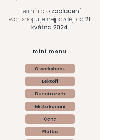
Termín pro
zaplacení
workshopu je nejpozději do
21.
května 2024.
mini menu
O workshopu
Lektoři
Denní rozvrh
Místo konání
Cena
Platba