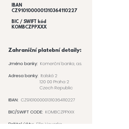
IBAN
CZ9101000001310364110227
BIC / SWIFT kód
KOMBCZPPXXX
Zahraniční platební detaily:
Jméno banky
:
Komerční banka, a.s.
Adresa banky:
Italská 2
120 00 Praha 2
Czech Republic
IBAN:
CZ9101000001310364110227
BIC/SWIFT CODE:
KOMBCZPPXXX
Držitel účtu:
Filip Veverka