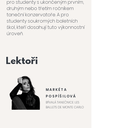
pro studenty s ukončeným prvním,
druhým nebo třetím ročníkem
taneční konzervatoře. A pro
studenty soukromých baletních
škol, kteří dosahují tuto výkonnostní
úroveň.
Lektoři
MARKÉTA
POSPÍŠILOVÁ
BÝVALÁ TANEČNICE LES
BALLETS DE MONTE CARLO