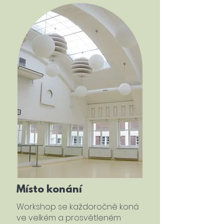
Místo konání
Workshop se každoročně koná
ve velkém a prosvětleném