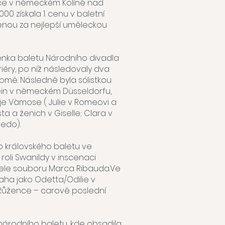
nce v německém Kolíně nad
0 získala 1. cenu v baletní
cenou za nejlepší uměleckou
 členka baletu Národního divadla
ariéry, po níž následovaly dva
homě. Následně byla sólistkou
in v německém Düsseldorfu,
ije Vàmose ( Julie v Romeovi a
ta a ženich v Giselle; Clara v
ledo).
 královského baletu ve
 roli Swanildy v inscenaci
tele souboru Marca Ribauda.Ve
aha jako Odetta/Odilie v
 Růžence – carově poslední
národního baletu, kde obsadila