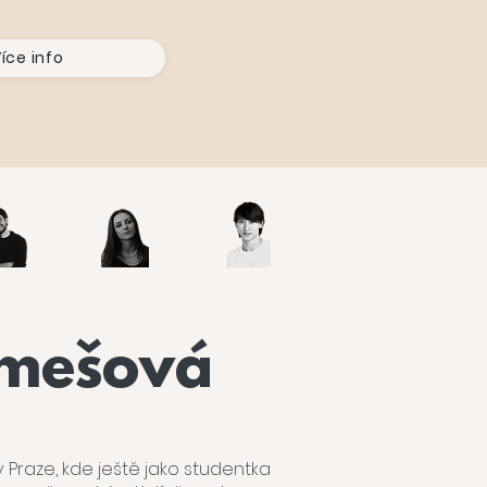
íce info
mešová
Praze, kde ještě jako studentka