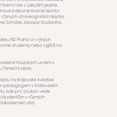
l hlavní role v Labutím jezeře,
něhové královně. Kromě těchto
 v různých choreografiích Nacha
 Uwe Scholze, Jacopa Godaniho,
etu ND Praha a i v jiných
romé studenty nebo vyjíždí na
kademii múzických umění v
ru Taneční věda.
aletu na Královské švédské
jícím pedagogem v Královském
tu, kde pro soubor vede
ti studentům v různých
lettakademien atd.