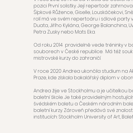
pozici První solistky. Její repertoár zahrnova
Šípkové Růžence, Giselle, Louskáčekovi, S
rolí má ve svém repertoáru i sólové party
Duata, Jiřího Kyliána, George Balanchina,
Petra Zusky nebo Mats Eka.
Od roku 2014 pravidelně vede tréninky v bal
souborech v České republice. Má též souk
mistrovské kurzy do zahraničí.
V roce 2020 Andrea ukončila studium na A
Praze, kde získala bakalářský diplom v obo
Andrea žije ve Stockholmu a je učitelkou b
baletní škole. Je také pravidelným hostu
švédském baletu a Českém národním bale
baletní kurzy. Zároveň předává své znalos
institucích: Stockholm University of Art, Ba