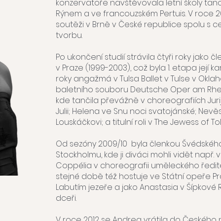
konzervatoře navštěvovala letní školy ta
Rýnem a ve francouzském Pertuis. V roce 200
soutěži v Brně v České republice spolu s 
tvorbu.
Po ukončení studií strávila čtyři roky jako
v Praze (1999-2003), což byla 1. etapa její k
roky angažmá v Tulsa Ballet v Tulse v Okla
baletního souboru Deutsche Oper am Rhe
kde tančila převážně v choreografiích Jur
Julii; Helena ve Snu noci svatojánské; Nevěs
Louskáčkovi; a titulní roli v The Jewess of To
Od sezóny 2009/10 byla členkou Švédského
Stockholmu, kde ji diváci mohli vidět např. v
Coppélia v choreografii uměleckého ředi
stejné době též hostuje ve Státní opeře Pr
Labutím jezeře a jako Anastasia v Šípkové
dceři.
V roce 2012 se Andrea vrátila do Českého 