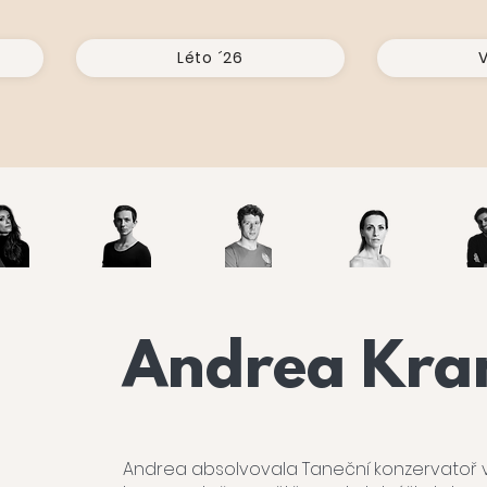
Léto ´26
V
Andrea Kra
Andrea absolvovala Taneční konzervatoř v 