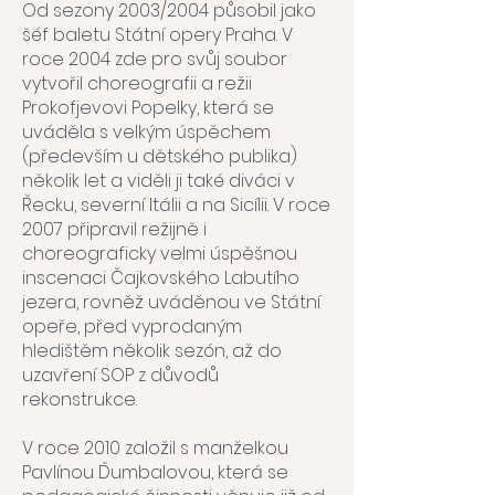
Od sezony 2003/2004 působil jako
šéf baletu Státní opery Praha. V
roce 2004 zde pro svůj soubor
vytvořil choreografii a režii
Prokofjevovi Popelky, která se
uváděla s velkým úspěchem
(především u dětského publika)
několik let a viděli ji také diváci v
Řecku, severní Itálii a na Sicílii. V roce
2007 připravil režijně i
choreograficky velmi úspěšnou
inscenaci Čajkovského Labutího
jezera, rovněž uváděnou ve Státní
opeře, před vyprodaným
hledištěm několik sezón, až do
uzavření SOP z důvodů
rekonstrukce.
V roce 2010 založil s manželkou
Pavlínou Ďumbalovou, která se