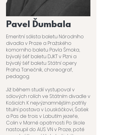
Pavel Ďumbala
Emeritní sólista baletu Národního
divadla v Praze a Pražského
komorního baletu Pavla Šmoka,
bývalý šéf baletu DJKT v Plzni a
bývalý šéf baletu Státní opery
Praha. Tanečník, choreograf,
pedagog.
Již během studií vystupoval v
sólových rolích ve Státním divadle v
Košicích. K nejvýznamnějším patřily
titulní postava v Louskáčkovi, Šašek
a Pas de trois v Labutím jezeře,
Colin v Marné opatrnosti. Po škole
nastoupil do AUS VN v Praze, poté