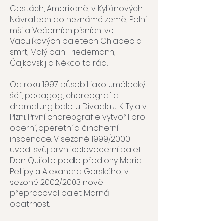
Cestách, Amerikaně, v Kyliánových
Návratech do neznámé země, Polní
mši a Večerních písních, ve
Vaculíkových baletech Chlapec a
smrt, Malý pan Friedemann,
Čajkovskij a Někdo to rád...
Od roku 1997 působil jako umělecký
šéf, pedagog, choreograf a
dramaturg baletu Divadla J. K. Tyla v
Plzni. První choreografie vytvořil pro
operní, operetní a činoherní
inscenace. V sezoně 1999/2000
uvedl svůj první celovečerní balet
Don Quijote podle předlohy Maria
Petipy a Alexandra Gorského, v
sezoně 2002/2003 nově
přepracoval balet Marná
opatrnost.