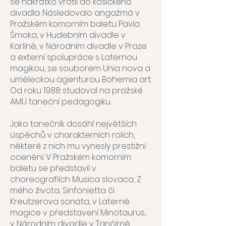
se nakrátko vrátil do košického
divadla. Následovalo angažmá v
Pražském komorním baletu Pavla
Šmoka, v Hudebním divadle v
Karlíně, v Národním divadle v Praze
a externí spolupráce s Laternou
magikou, se souborem Unia nova a
uměleckou agenturou Bohemia art.
Od roku 1988 studoval na pražské
AMU taneční pedagogiku.
Jako tanečník dosáhl největších
úspěchů v charakterních rolích,
některé z nich mu vynesly prestižní
ocenění. V Pražském komorním
baletu se představil v
choreografiích Musica slovaca, Z
mého života, Sinfonietta či
Kreutzerova sonáta, v Laterně
magice v představení Minotaurus,
v Národním divadle v Tančírně,