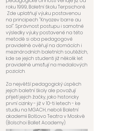
pedagogické činnosti věnuje již od
roku 1999, Baletní školu Terpsichoré.
Zde uplatňují výuku postavenou
na principech "Knyazev barre au
sol". Správnost postupu i samotné
výsledky výuky postavené na této
metodě si oba pedagogové
pravidelně ověřují na domácích i
mezinárodních baletních soutěžích,
kde se jejich studenti již několik let
pravidelně umisťují na medailových
pozicích.
Za největší pedagogický úspěch
jejich baletní školy ale považují
přijetí jejich žačky, jako historicky
první cizinky - již v 10-ti letech - ke
studiu na MGACH, neboli Baletní
akademii Bolšovo Teatra v Moskvě
(Bolschoi Ballet Academy).