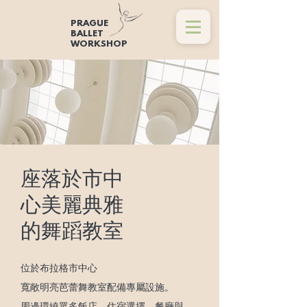
PRAGUE
BALLET
WORKSHOP
座落於市中
心美麗典雅
的
舞蹈教室
位於布拉格市中心
寬敞明亮芭蕾舞教室配備專屬設施。
周邊環繞眾多飯店、住宿選擇、餐廳與