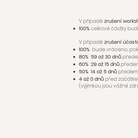
V případě
zrušení works
100%
celkové částky bud
V případě
zrušení účast
100%
bude vráceno, pok
80%
59 až 30 dnů
přede
60%
29 až 15 dnů
předem
50%
14 až 5 dnů
předem
4 až 0 dnů
před začátk
(výjimkou jsou vážné zdr