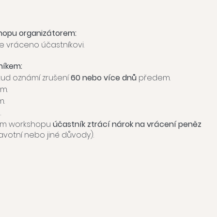
hopu organizátorem:
e vráceno účastníkovi.
níkem:
ud oznámí zrušení
60 nebo více dnů
předem.
m.
.
.
em workshopu
účastník ztrácí nárok na vrácení peněz
avotní nebo jiné důvody).