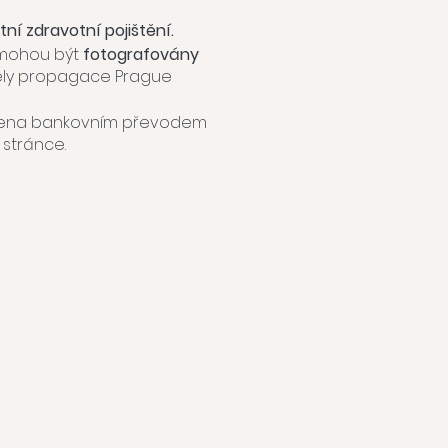
tní zdravotní pojištění.
e mohou být
fotografovány
ely propagace Prague
dena bankovním převodem
stránce.