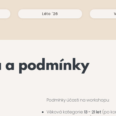
Léto ´26
V
a a podmínky
Podmínky účasti na workshopu:
Věková kategorie:
13 - 21 let
(po kon