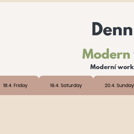
Denn
Modern
Moderní works
18.4. Friday
19.4. Saturday
20.4. Sunday