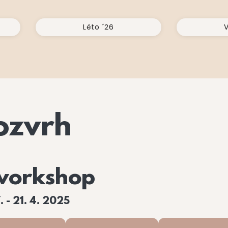
Léto ´26
V
ozvrh
orkshop
 - 21. 4. 2025