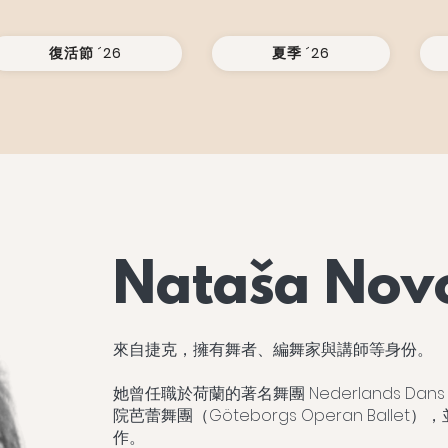
復活節 ´26
夏季 ´26
Nataša Nov
來自捷克，擁有舞者、編舞家與講師等身份。
她曾任職於荷蘭的著名舞團 Nederlands Dan
院芭蕾舞團（Göteborgs Operan Ball
作。