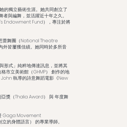
開始她的獨立藝術生涯。她共同創立了
監、舞者與編舞，並活躍近十年之久。
's Endowment Fund），專注於將
團（National Theatre
近年來在國內外皆屢獲佳績。她同時於多所音
。
質地與形式」純粹地傳達訊息，並將其
格市立美術館（GHMP） 創作的地
b John 執導的詩意舞蹈電影《New
Thalia Award） 與 年度舞
Gaga Movement
in 創立的身體語言） 的專業導師。