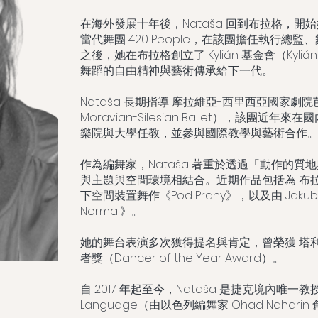
在海外發展十年後，Nataša 回到布拉格，
當代舞團 420 People，在該團擔任執行總
之後，她在布拉格創立了 Kylián 基金會（Kylián
舞蹈的自由精神與藝術傳承給下一代。
Nataša 長期指導 摩拉維亞-西里西亞國家劇院芭蕾舞
Moravian-Silesian Ballet），該團
樂院與大學任教，並參與國際教學與藝術合作
作為編舞家，Nataša 著重於透過「動作的
與主題與空間環境相結合。近期作品包括為 布拉
下空間裝置舞作《Pod Prahy》，以及由 Jaku
Normal》。
她的舞台表演多次獲得提名與肯定，曾榮獲 塔利亞獎（
者獎（Dancer of the Year Award）。
自 2017 年起至今，Nataša 是捷克境內唯一教授 
Language（由以色列編舞家 Ohad Nahar