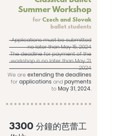
Classical Ballet
Summer Workshop
for
Czech and Slovak
ballet students
Applications must be submitted
no later than May 15, 2024.
The deadline for payment of the
workshop is no later than May 21,
2024.
We are
extending the deadlines
for
applications
and
payments
to
May 31, 2024.
3300 分鐘的芭蕾工